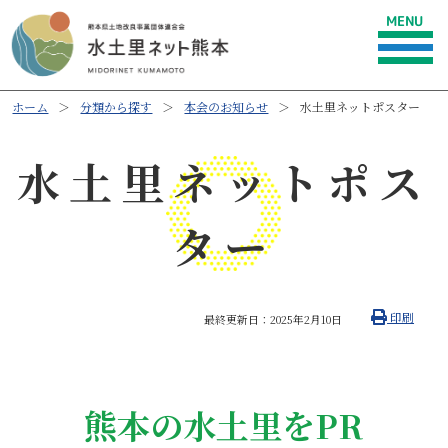
ホーム
分類から探す
本会のお知らせ
水土里ネットポスター
水土里ネットポス
ター
印刷
最終更新日：
2025年2月10日
熊本の水土里をPR